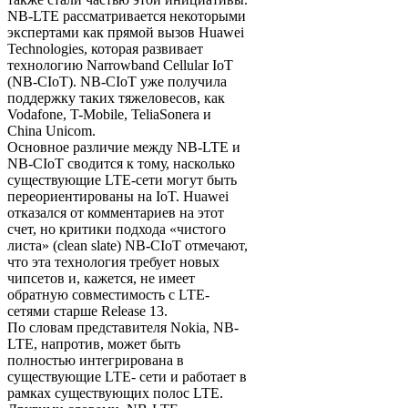
NB-LTE рассматривается некоторыми
экспертами как прямой вызов Huawei
Technologies, которая развивает
технологию Narrowband Cellular IoT
(NB-CIoT). NB-CIoT уже получила
поддержку таких тяжеловесов, как
Vodafone, T-Mobile, TeliaSonera и
China Unicom.
Основное различие между NB-LTE и
NB-CIoT сводится к тому, насколько
существующие LTE-сети могут быть
переориентированы на IoT. Huawei
отказался от комментариев на этот
счет, но критики подхода «чистого
листа» (clean slate) NB-CIoT отмечают,
что эта технология требует новых
чипсетов и, кажется, не имеет
обратную совместимость с LTE-
сетями старше Release 13.
По словам представителя Nokia, NB-
LTE, напротив, может быть
полностью интегрирована в
существующие LTE- сети и работает в
рамках существующих полос LTE.