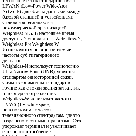
технологических стандартов связи
LPWAN (Low-Power Wide-Area
Network) для обмена данными между
базовой станцией и устройствами.
Стандарты развиваются
некоммерческой организацией
Weightless SIG. В настоящее время
доступны 3 стандарта — Weightless-N,
Weightless-P и Weightless-W.
Используются нелицензируемые
частоты суб-гигагерцового
диапазона.
Weightless-N использует технологию
Ultra Narrow Band (UNB), является
стандартом односторонней связи.
Самый экономичный стандарт в
группе как с точки зрения затрат, так
и по энергопотреблению.
Weightless-W использует частоты
TVWS (TV white space,
неиспользуемые частоты
телевизионного спектра) там, где это
разрешено местными правилами. Это
удорожает терминал и увеличивает
его энергопотребление.