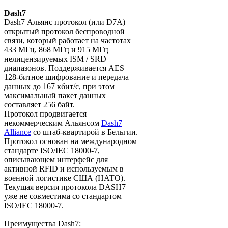
Dash7
Dash7 Альянс протокол (или D7A) —
открытый протокол беспроводной
связи, который работает на частотах
433 МГц, 868 МГц и 915 МГц
нелицензируемых ISM / SRD
диапазонов. Поддерживается AES
128-битное шифрование и передача
данных до 167 кбит/с, при этом
максимальный пакет данных
составляет 256 байт.
Протокол продвигается
некоммерческим Альянсом
Dash7
Alliance
со штаб-квартирой в Бельгии.
Протокол основан на международном
стандарте ISO/IEC 18000-7,
описывающем интерфейс для
активной RFID и используемым в
военной логистике США (НАТО).
Текущая версия протокола DASH7
уже не совместима со стандартом
ISO/IEC 18000-7.
Преимущества Dash7: