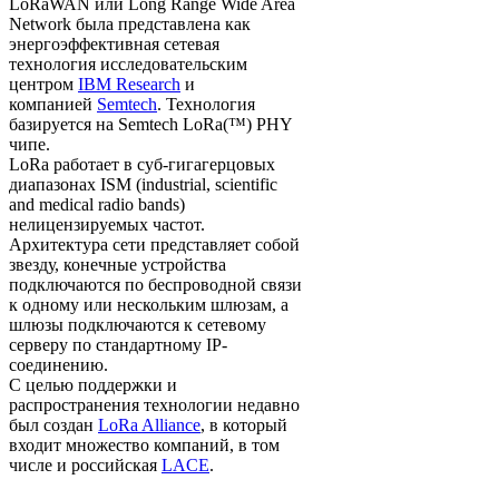
LoRaWAN или Long Range Wide Area
Network была представлена как
энергоэффективная сетевая
технология исследовательским
центром
IBM Research
и
компанией
Semtech
. Технология
базируется на Semtech LoRa(™) PHY
чипе.
LoRa работает в суб-гигагерцовых
диапазонах ISM (industrial, scientific
and medical radio bands)
нелицензируемых частот.
Архитектура сети представляет собой
звезду, конечные устройства
подключаются по беспроводной связи
к одному или нескольким шлюзам, а
шлюзы подключаются к сетевому
серверу по стандартному IP-
соединению.
С целью поддержки и
распространения технологии недавно
был создан
LoRa Alliance
, в который
входит множество компаний, в том
числе и российская
LACE
.