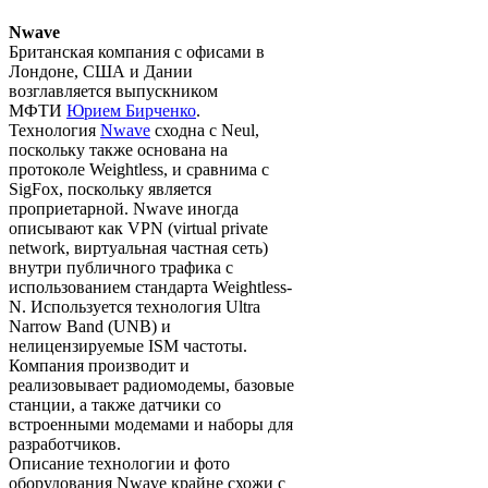
Nwave
Британская компания с офисами в
Лондоне, США и Дании
возглавляется выпускником
МФТИ
Юрием Бирченко
.
Технология
Nwave
сходна с Neul,
поскольку также основана на
протоколе Weightless, и сравнима с
SigFox, поскольку является
проприетарной. Nwave иногда
описывают как VPN (virtual private
network, виртуальная частная сеть)
внутри публичного трафика с
использованием стандарта Weightless-
N. Используется технология Ultra
Narrow Band (UNB) и
нелицензируемые ISM частоты.
Компания производит и
реализовывает радиомодемы, базовые
станции, а также датчики со
встроенными модемами и наборы для
разработчиков.
Описание технологии и фото
оборудования Nwave крайне схожи с