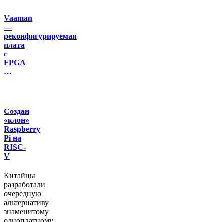
Vaaman
—
реконфигурируемая
плата
с
FPGA
…
Создан
«клон»
Raspberry
Pi на
RISC-
V
Китайцы
разработали
очередную
альтернативу
знаменитому
одноплатному