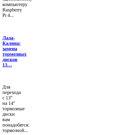
компьютеру
Raspberry
Pi 4...
Лада-
Калина:
замена
тормозных
дисков
13…
Для
перехода
с 13''
на 14''
тормозные
диски
вам
понадобятся:
тормозной...