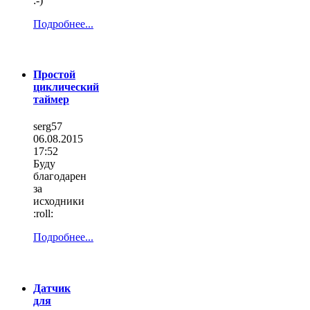
:-)
Подробнее...
Простой
циклический
таймер
serg57
06.08.2015
17:52
Буду
благодарен
за
исходники
:roll:
Подробнее...
Датчик
для