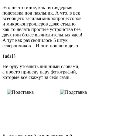
Это не что иное, как пятиядерная
подставка под паяльник. А что, в век
всеобщего засилья микропроцессоров
и микроконтроллеров даже стыдно
как-то делать простые устройства без
двух или более вычислительных ядер!
А тут как раз скопилось 5 штук
селерончиков... И они пошли в дело.
{ads1}
Не буду утомлять лишними словами,
а просто приведу пару фотографий,
которые все скажут за себя сами.
Благодаря такой вычислительной