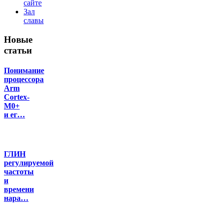
сайте
Зал
славы
Новые
статьи
Понимание
процессора
Arm
Cortex-
M0+
и ег…
ГЛИН
регулируемой
частоты
и
времени
нара…